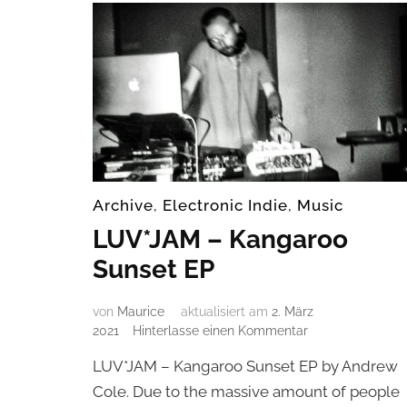
Archive
,
Electronic Indie
,
Music
LUV*JAM – Kangaroo
Sunset EP
von
Maurice
aktualisiert am
2. März
zu
2021
Hinterlasse einen Kommentar
LUV*JAM
LUV*JAM – Kangaroo Sunset EP by Andrew
–
Kangaroo
Cole. Due to the massive amount of people
Sunset