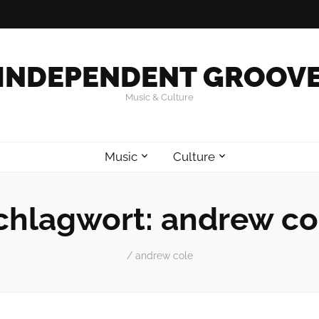
INDEPENDENT GROOV
Music & Culture
Music
Culture
chlagwort:
andrew co
/
andrew cole