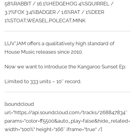
58%RABBIT / 16.1%HEDGEHOG 4%SQUIRREL /
3.7%FOX 3.4%BADGER / 1.6%RAT / 1%DEER
1%STOAT,WEASEL,POLECAT,MINK
LUV*JAM offers a qualitatively high standard of
House Music releases since 2010.
Now we want to introduce the Kangaroo Sunset Ep.
Limited to 333 units – 10″ record.
[soundcloud
url=“https://api.soundcloud.com/tracks/268847834″
params=“color=ff5500&auto_play=false&hide_related
width=“100%“ height=“166″ iframe=“true“ /]