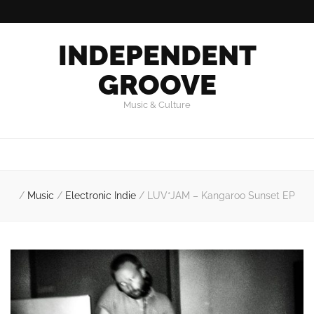
INDEPENDENT
GROOVE
Music & Culture
/
Music
/
Electronic Indie
/
LUV*JAM – Kangaroo Sunset EP