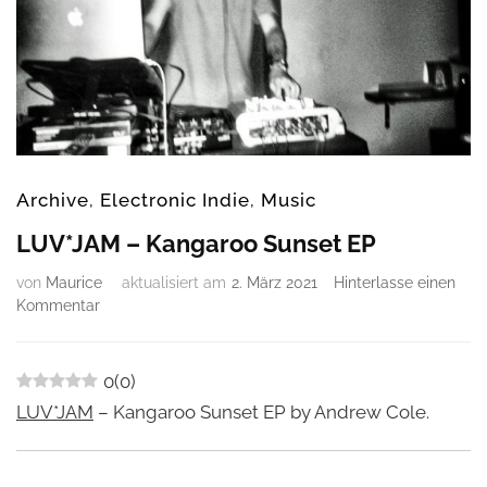
Archive
,
Electronic Indie
,
Music
LUV*JAM – Kangaroo Sunset EP
von
Maurice
aktualisiert am
2. März 2021
Hinterlasse einen
zu
Kommentar
LUV*JAM
–
Kangaroo
0
(
0
)
Sunset
LUV*JAM
– Kangaroo Sunset EP by Andrew Cole.
EP